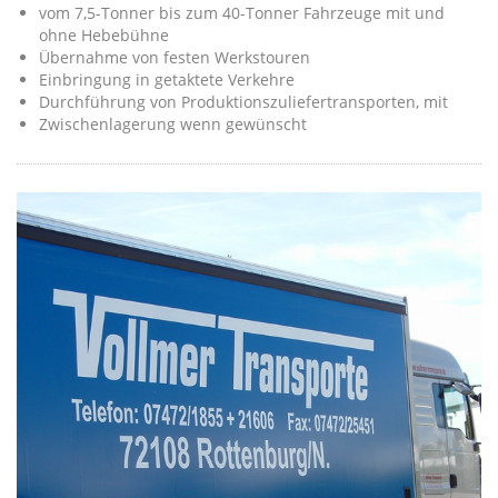
vom 7,5-Tonner bis zum 40-Tonner Fahrzeuge mit und
ohne Hebebühne
Übernahme von festen Werkstouren
Einbringung in getaktete Verkehre
Durchführung von Produktionszuliefertransporten, mit
Zwischenlagerung wenn gewünscht