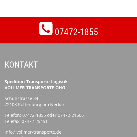
07472-1855
KONTAKT
Spedition-Transporte-Logistik
VOLLMER-TRANSPORTE OHG
Schuhstrasse 34
72108 Rottenburg am Neckar
Telefon:
07472-1855
oder
07472-21606
Telefax: 07472-25451
info@vollmer-transporte.de