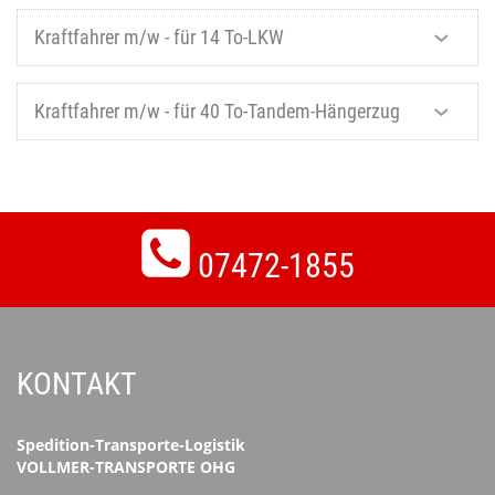
Kraftfahrer m/w - für 14 To-LKW
Kraftfahrer m/w - für 40 To-Tandem-Hängerzug
07472-1855
KONTAKT
Spedition-Transporte-Logistik
VOLLMER-TRANSPORTE OHG